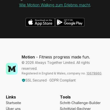
Wie Motion Walking zum Erlebnis macht
.
Motion
- Fitness progress made fun.
©
2026
Always Together Limited. All rights
reserved.
Registered in England & Wales, company no.
10678960
.
SSL Secured · GDPR Compliant
Links
Tools
Startseite
Schritt-Challenge-Builder
Über uns
Schrittziel-Rechner