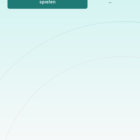
spielen
→