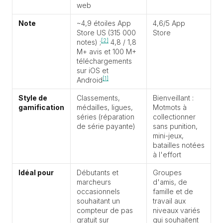
web
Note
~4,9 étoiles App
4,6/5 App
Store US (315 000
Store
[2]
notes) ;
4,8 / 1,8
M+ avis et 100 M+
téléchargements
sur iOS et
[1]
Android
Style de
Classements,
Bienveillant :
gamification
médailles, ligues,
Motmots à
séries (réparation
collectionner
de série payante)
sans punition,
mini-jeux,
batailles notées
à l'effort
Idéal pour
Débutants et
Groupes
marcheurs
d'amis, de
occasionnels
famille et de
souhaitant un
travail aux
compteur de pas
niveaux variés
gratuit sur
qui souhaitent