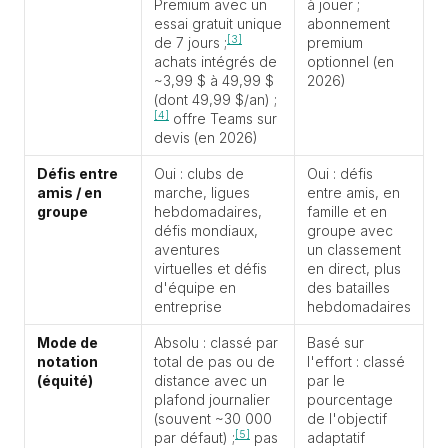
Premium avec un
à jouer ;
essai gratuit unique
abonnement
[3]
de 7 jours ;
premium
achats intégrés de
optionnel (en
~3,99 $ à 49,99 $
2026)
(dont 49,99 $/an) ;
[4]
offre Teams sur
devis (en 2026)
Défis entre
Oui : clubs de
Oui : défis
amis / en
marche, ligues
entre amis, en
groupe
hebdomadaires,
famille et en
défis mondiaux,
groupe avec
aventures
un classement
virtuelles et défis
en direct, plus
d'équipe en
des batailles
entreprise
hebdomadaires
Mode de
Absolu : classé par
Basé sur
notation
total de pas ou de
l'effort : classé
(équité)
distance avec un
par le
plafond journalier
pourcentage
(souvent ~30 000
de l'objectif
[5]
par défaut) ;
pas
adaptatif