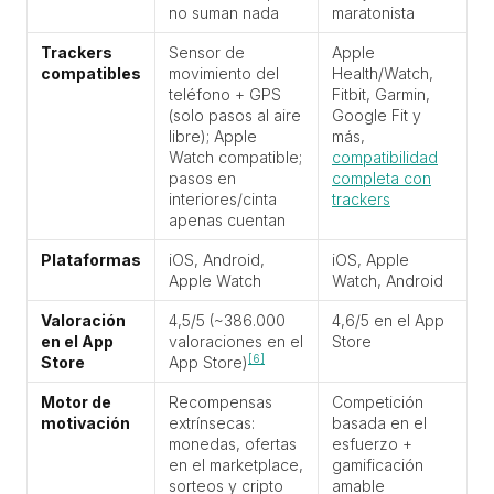
no suman nada
maratonista
Trackers
Sensor de
Apple
compatibles
movimiento del
Health/Watch,
teléfono + GPS
Fitbit, Garmin,
(solo pasos al aire
Google Fit y
libre); Apple
más,
Watch compatible;
compatibilidad
pasos en
completa con
interiores/cinta
trackers
apenas cuentan
Plataformas
iOS, Android,
iOS, Apple
Apple Watch
Watch, Android
Valoración
4,5/5 (~386.000
4,6/5 en el App
en el App
valoraciones en el
Store
[6]
Store
App Store)
Motor de
Recompensas
Competición
motivación
extrínsecas:
basada en el
monedas, ofertas
esfuerzo +
en el marketplace,
gamificación
sorteos y cripto
amable