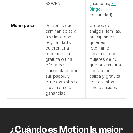
$SWEAT
(mascotas,
Fit
Bingo
,
comunidad)
Mejor para
Personas que
Grupos de
caminan solas al
amigos, familias,
aire libre con
principiantes,
regularidad y
quienes
quieren una
retoman el
recompensa
movimiento y
gratuita o una
mujeres de 40+
oferta de
que buscan una
marketplace por
motivación
sus pasos, y
cálida y gratuita
curiosos sobre el
con distintos
movimiento a
niveles físicos
ganancias
¿Cuándo es Motion la mejor