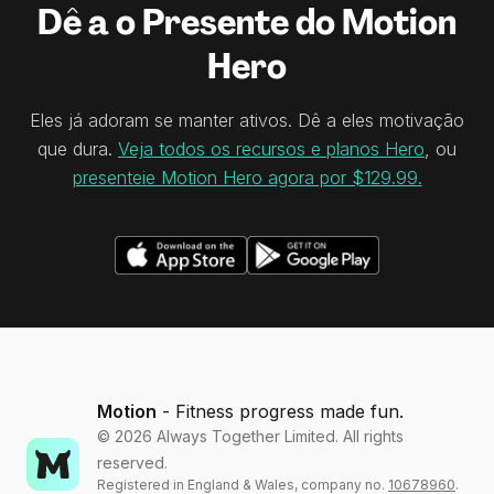
Dê a o Presente do Motion
Hero
Eles já adoram se manter ativos. Dê a eles motivação
que dura.
Veja todos os recursos e planos Hero
, ou
presenteie Motion Hero agora por $129.99.
Motion
- Fitness progress made fun.
©
2026
Always Together Limited. All rights
reserved.
Registered in England & Wales, company no.
10678960
.