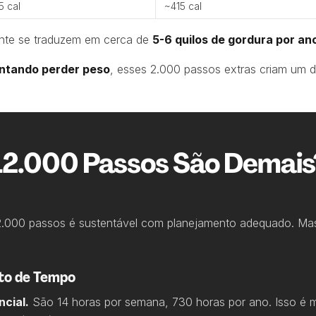
5 cal
~415 cal
ente se traduzem em cerca de
5-6 quilos de gordura por an
entando perder peso
, esses 2.000 passos extras criam um défi
12.000 Passos São Demais
12.000 passos é sustentável com planejamento adequado. Ma
to de Tempo
ncial.
São 14 horas por semana, 730 horas por ano. Isso é m