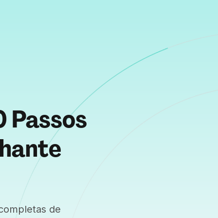
0 Passos
nhante
 completas de