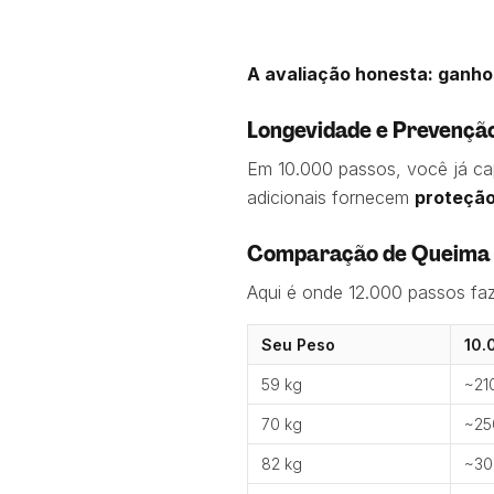
A avaliação honesta: ganhos
Longevidade e Prevençã
Em 10.000 passos, você já ca
adicionais fornecem
proteção
Comparação de Queima 
Aqui é onde 12.000 passos fa
Seu Peso
10.
59 kg
~210
70 kg
~25
82 kg
~30