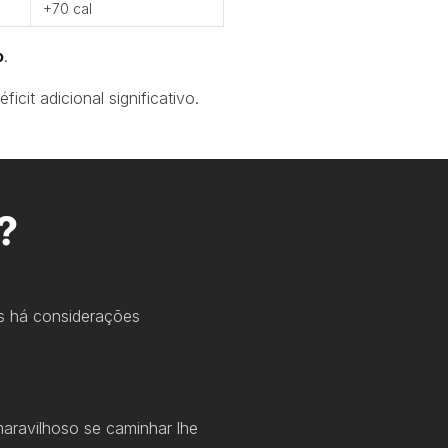
+70 cal
o
.
cit adicional significativo.
?
s há considerações
aravilhoso se caminhar lhe