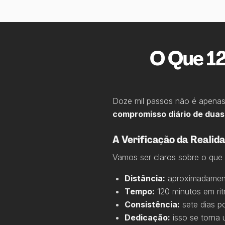
O Que 1
Doze mil passos não é apenas
compromisso diário de duas 
A Verificação da Realid
Vamos ser claros sobre o que
Distância:
aproximadament
Tempo:
120 minutos em ri
Consistência:
sete dias p
Dedicação:
isso se torna u