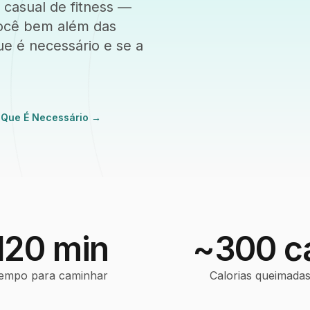
 casual de fitness —
ocê bem além das
e é necessário e se a
 Que É Necessário
→
120 min
~300 c
empo para caminhar
Calorias queimada