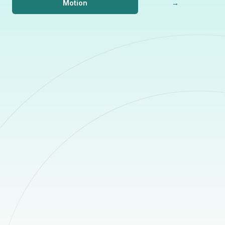
Motion
→