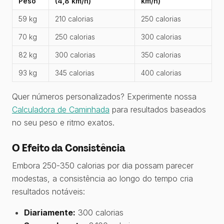
Peso
(4,8 km/h)
km/h)
59 kg
210 calorias
250 calorias
70 kg
250 calorias
300 calorias
82 kg
300 calorias
350 calorias
93 kg
345 calorias
400 calorias
Quer números personalizados? Experimente nossa
Calculadora de Caminhada
para resultados baseados
no seu peso e ritmo exatos.
O Efeito da Consistência
Embora 250-350 calorias por dia possam parecer
modestas, a consistência ao longo do tempo cria
resultados notáveis:
Diariamente:
300 calorias