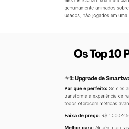
eles mencionam sua meta diár
genuinamente animados sobre e
usados, não jogados em uma g
Os Top 10 
#1: Upgrade de Smartwa
Por que é perfeito:
Se eles a
transforma a experiência de r
todos oferecem métricas avan
Faixa de preço:
R$ 1.000-2.
Melhor para:
Alguém cujo rast