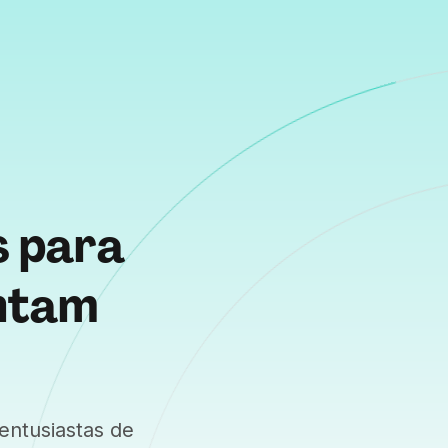
s para
ntam
 entusiastas de