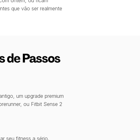
 com ontem, ou ficam
entes que vão ser realmente
s de Passos
antigo, um upgrade premium
rerunner, ou Fitbit Sense 2
r seu fitness a sério.