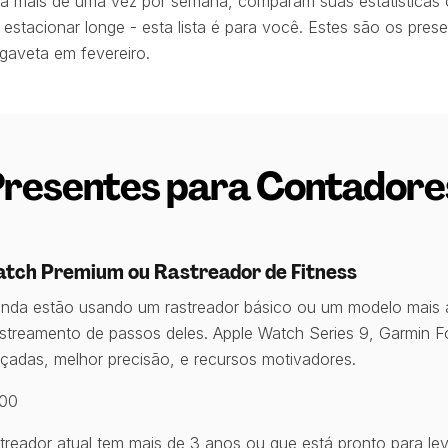
ia mais de uma vez por semana, comparam suas estatísticas
stacionar longe - esta lista é para você. Estes são os pres
aveta em fevereiro.
Presentes para Contadore
tch Premium ou Rastreador de Fitness
inda estão usando um rastreador básico ou um modelo mais 
astreamento de passos deles. Apple Watch Series 9, Garmin Fo
çadas, melhor precisão, e recursos motivadores.
500
reador atual tem mais de 3 anos ou que está pronto para leva