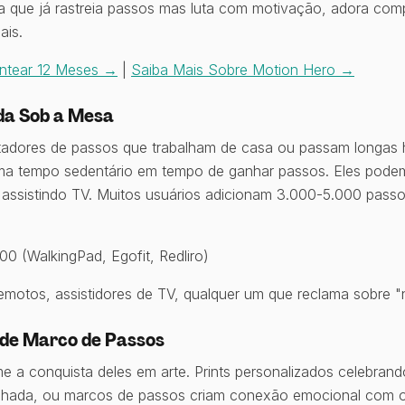
 que já rastreia passos mas luta com motivação, adora comp
ais.
ntear 12 Meses →
|
Saiba Mais Sobre Motion Hero →
da Sob a Mesa
adores de passos que trabalham de casa ou passam longas
rma tempo sedentário em tempo de ganhar passos. Eles pod
u assistindo TV. Muitos usuários adicionam 3.000-5.000 pass
0 (WalkingPad, Egofit, Redliro)
emotos, assistidores de TV, qualquer um que reclama sobre "
 de Marco de Passos
e a conquista deles em arte. Prints personalizados celebrand
inhada, ou marcos de passos criam conexão emocional com o 